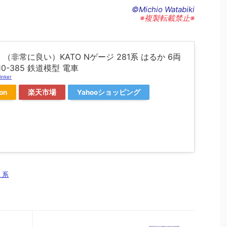
©Michio Watabiki
※複製転載禁止※
（非常に良い）KATO Nゲージ 281系 はるか 6両
10-385 鉄道模型 電車
inker
on
楽天市場
Yahooショッピング
１系