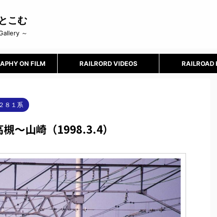
とこむ
Gallery ～
APHY ON FILM
RAILRORD VIDEOS
RAILROAD
２８１系
～山崎（1998.3.4）