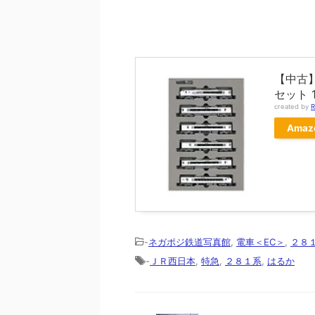
【中古】
セット 
created by
R
Amaz
-
ネガポジ鉄道写真館
,
電車＜EC＞
,
２８
-
ＪＲ西日本
,
特急
,
２８１系
,
はるか