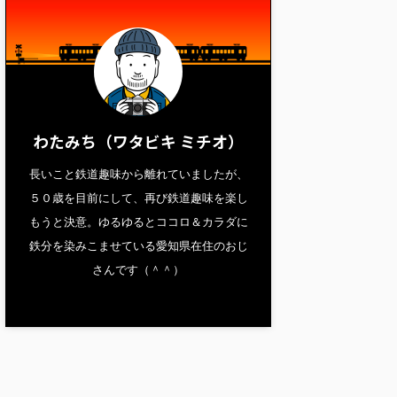
わたみち（ワタビキ ミチオ）
長いこと鉄道趣味から離れていましたが、
５０歳を目前にして、再び鉄道趣味を楽し
もうと決意。ゆるゆるとココロ＆カラダに
鉄分を染みこませている愛知県在住のおじ
さんです（＾＾）