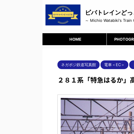
ビバトレインどっ
～ Michio Watabiki's Train 
HOME
PHOTOGR
ネガポジ鉄道写真館
電車＜EC＞
２８１系「特急はるか」高槻