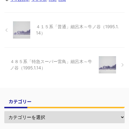
４１５系「普通」細呂木～牛ノ谷（1995.1.
14）
４８５系「特急スーパー雷鳥」細呂木～牛
ノ谷（1995.1.14）
カテゴリー