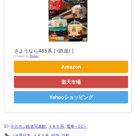
さようなら485系 [ (鉄道) ]
created by
Rinker
Amazon
楽天市場
Yahooショッピング
-
ネガポジ鉄道写真館
,
４８５系
,
電車＜EC＞
-
ＪＲ西日本
,
４８５系
,
特急
,
白鳥