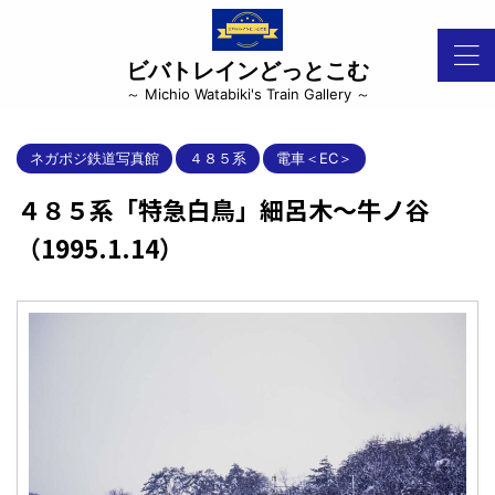
ビバトレインどっとこむ
～ Michio Watabiki's Train Gallery ～
ネガポジ鉄道写真館
４８５系
電車＜EC＞
４８５系「特急白鳥」細呂木～牛ノ谷
（1995.1.14）