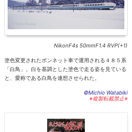
NikonF4s 50mmF1.4 RVP(+1)
塗色変更されたボンネット車で運用される４８５系
「白鳥」。白を基調とした塗色で走る姿を見ている
と、愛称である白鳥を連想させられた。
©Michio Watabiki
※複製転載禁止※