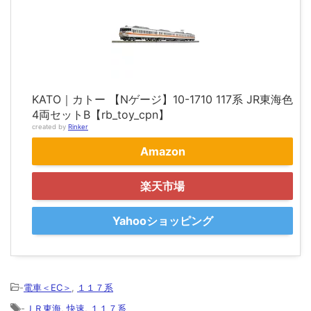
KATO｜カトー 【Nゲージ】10-1710 117系 JR東海色
4両セットB【rb_toy_cpn】
created by
Rinker
Amazon
楽天市場
Yahooショッピング
-
電車＜EC＞
,
１１７系
-
ＪＲ東海
,
快速
,
１１７系