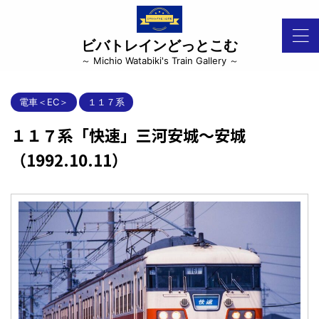
ビバトレインどっとこむ
～ Michio Watabiki's Train Gallery ～
電車＜EC＞
１１７系
１１７系「快速」三河安城～安城
（1992.10.11）