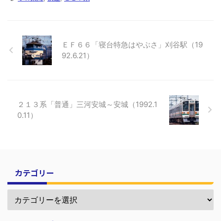
ＥＦ６６「寝台特急はやぶさ」刈谷駅（19
92.6.21）
２１３系「普通」三河安城～安城（1992.1
0.11）
カテゴリー