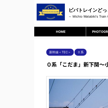
ビバトレインどっ
～ Michio Watabiki's Train 
HOME
PHOTOGR
新幹線＜TEC＞
０系
０系「こだま」新下関～小郡