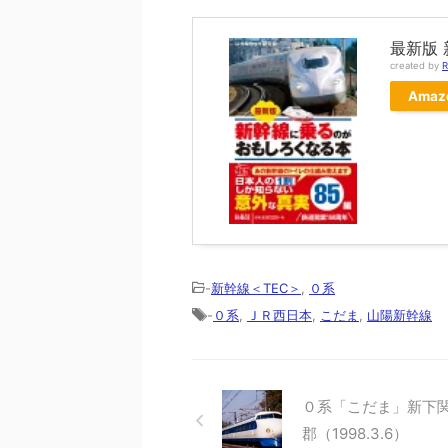
最新版
created by
R
Amaz
-
新幹線＜TEC＞
,
０系
-
０系
,
ＪＲ西日本
,
こだま
,
山陽新幹線
０系「こだま」新下
郡（1998.3.6）