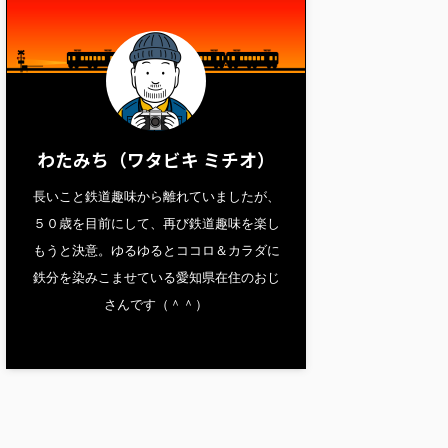
わたみち（ワタビキ ミチオ）
長いこと鉄道趣味から離れていましたが、
５０歳を目前にして、再び鉄道趣味を楽し
もうと決意。ゆるゆるとココロ＆カラダに
鉄分を染みこませている愛知県在住のおじ
さんです（＾＾）