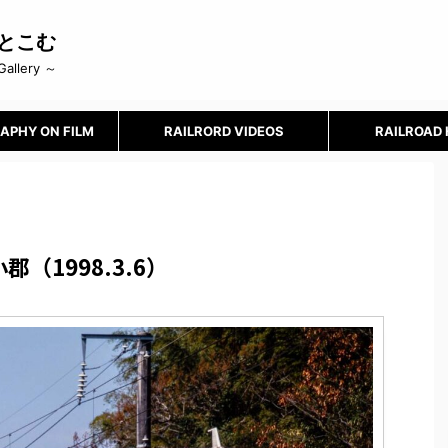
とこむ
Gallery ～
APHY ON FILM
RAILRORD VIDEOS
RAILROAD
（1998.3.6）