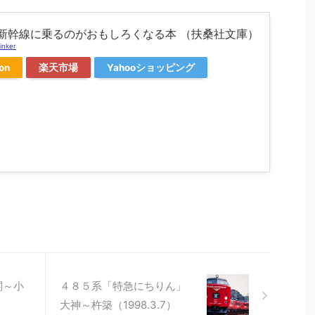
 新幹線に乗るのがおもしろくなる本 （扶桑社文庫）
inker
on
楽天市場
Yahooショッピング
関～小
４８５系「特急にちりん」
大神～杵築（1998.3.7）