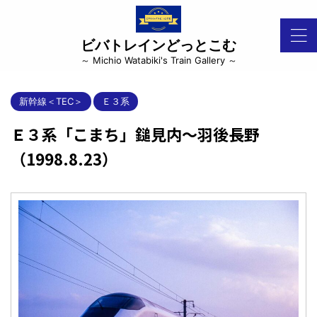
ビバトレインどっとこむ
～ Michio Watabiki's Train Gallery ～
新幹線＜TEC＞
Ｅ３系
Ｅ３系「こまち」鎚見内～羽後長野
（1998.8.23）