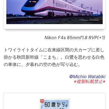
Nikon F4s 85mmf1.8 RVP(+1)
トワイライトタイムに在来線区間の大カーブに差し
掛かる秋田新幹線「こまち」。白鷺を思わせる白色
の車体に、夕暮れの空の色が写り込む。
©Michio Watabiki
※複製転載禁止※