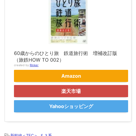
60歳からのひとり旅 鉄道旅行術 増補改訂版
（旅鉄HOW TO 002）
created by
Rinker
Amazon
楽天市場
Yahooショッピング
-
新幹線＜TEC＞
,
Ｅ３系