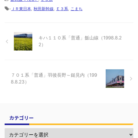
-
ＪＲ東日本
,
秋田新幹線
,
Ｅ３系
,
こまち
キハ１１０系「普通」飯山線（1998.8.2
2）
７０１系「普通」羽後長野～鎚見内（199
8.8.23）
カテゴリー