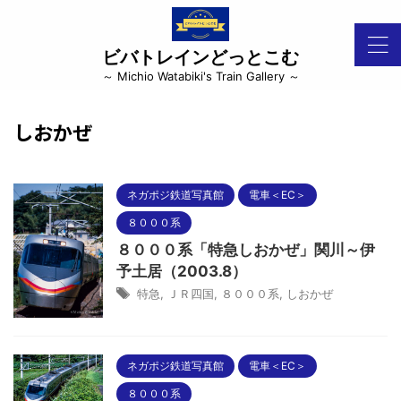
ビバトレインどっとこむ
～ Michio Watabiki's Train Gallery ～
しおかぜ
ネガポジ鉄道写真館
電車＜EC＞
８０００系
８０００系「特急しおかぜ」関川～伊
予土居（2003.8）
特急
,
ＪＲ四国
,
８０００系
,
しおかぜ
ネガポジ鉄道写真館
電車＜EC＞
８０００系