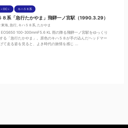
＜DC＞
キハ５８系
５８系「急行たかやま」飛騨一ノ宮駅（1990.3.29）
Ｒ東海
,
急行
,
キハ５８系
,
たかやま
n EOS650 100-300mmF5.6 KL 雨の降る飛騨一ノ宮駅をゆっくり
する「急行たかやま」。原色のキハ５８が手の込んだヘッドマー
げて走る姿を見ると、よき時代の旅情を感じ ...