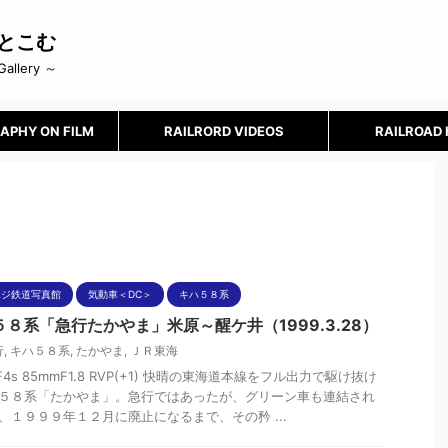
とこむ
Gallery ～
APHY ON FILM
RAILRORD VIDEOS
RAILROAD
ポジ鉄道写真館
気動車＜DC＞
キハ５８系
５８系「急行たかやま」米原～醒ケ井（1999.3.28）
行
,
キハ５８系
,
たかやま
,
ＪＲ東海
nF4s 85mmF1.8 RVP(+1) 快晴の東海道本線をフル出力で駆け抜け
５８系「たかやま」。急行ではあったが、グリーン車も連結され
、１９９９年１２月に廃止になるまで、その矜 ...