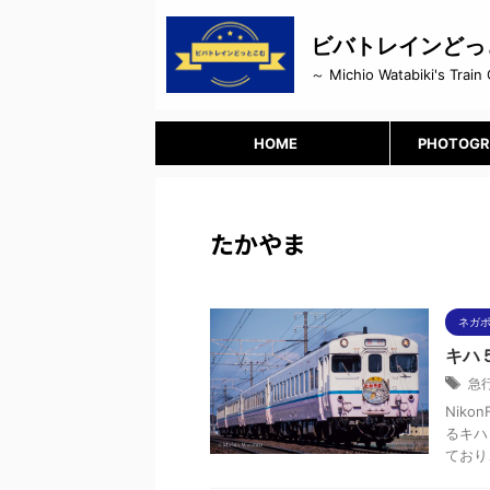
ビバトレインどっ
～ Michio Watabiki's Train 
HOME
PHOTOGR
たかやま
ネガ
キハ
急
Niko
るキハ
ており