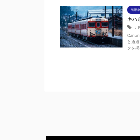
気動車
キハ
Ｊ
Cano
と通過
クを掲