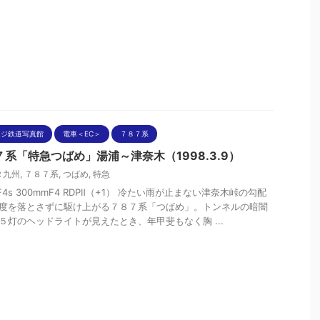
ポジ鉄道写真館
電車＜EC＞
７８７系
７系「特急つばめ」湯浦～津奈木（1998.3.9）
Ｒ九州
,
７８７系
,
つばめ
,
特急
nF4s 300mmF4 RDPⅡ（+1） 冷たい雨が止まない津奈木峠の勾配
度を落とさずに駆け上がる７８７系「つばめ」。トンネルの暗闇
５灯のヘッドライトが見えたとき、年甲斐もなく胸 ...