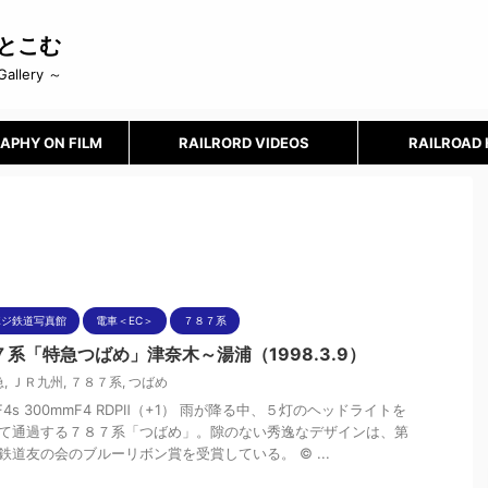
とこむ
Gallery ～
APHY ON FILM
RAILRORD VIDEOS
RAILROAD
ポジ鉄道写真館
電車＜EC＞
７８７系
７系「特急つばめ」津奈木～湯浦（1998.3.9）
急
,
ＪＲ九州
,
７８７系
,
つばめ
nF4s 300mmF4 RDPⅡ（+1） 雨が降る中、５灯のヘッドライトを
て通過する７８７系「つばめ」。隙のない秀逸なデザインは、第
鉄道友の会のブルーリボン賞を受賞している。 © ...