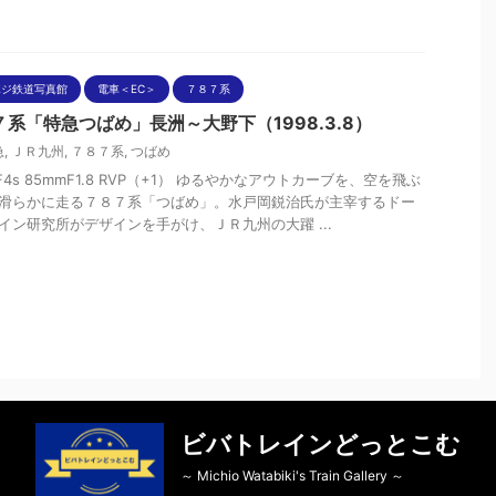
ポジ鉄道写真館
電車＜EC＞
７８７系
７系「特急つばめ」長洲～大野下（1998.3.8）
急
,
ＪＲ九州
,
７８７系
,
つばめ
nF4s 85mmF1.8 RVP（+1） ゆるやかなアウトカーブを、空を飛ぶ
滑らかに走る７８７系「つばめ」。水戸岡鋭治氏が主宰するドー
イン研究所がデザインを手がけ、ＪＲ九州の大躍 ...
ビバトレインどっとこむ
～ Michio Watabiki's Train Gallery ～