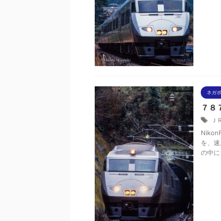
ネガ
７８
Ｊ
Niko
を、速
の中に