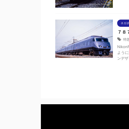
ネガ
７８
特
Niko
ように
ンデザ