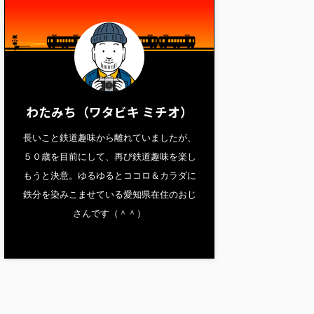
わたみち（ワタビキ ミチオ）
長いこと鉄道趣味から離れていましたが、
５０歳を目前にして、再び鉄道趣味を楽し
もうと決意。ゆるゆるとココロ＆カラダに
鉄分を染みこませている愛知県在住のおじ
さんです（＾＾）