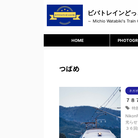
ビバトレインどっ
～ Michio Watabiki's Train 
HOME
PHOTOGR
つばめ
ネガ
７８
特
Niko
光らせ
３６回