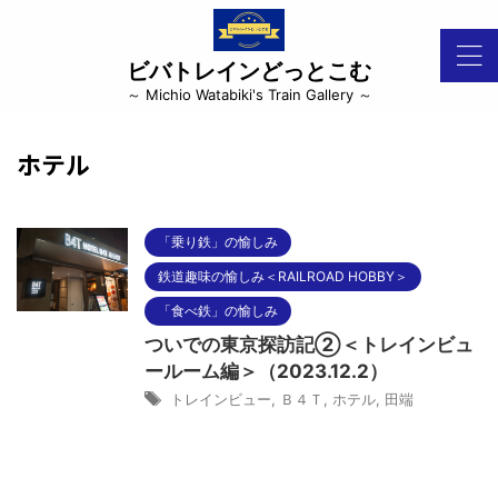
ビバトレインどっとこむ
～ Michio Watabiki's Train Gallery ～
ホテル
「乗り鉄」の愉しみ
鉄道趣味の愉しみ＜RAILROAD HOBBY＞
「食べ鉄」の愉しみ
ついでの東京探訪記②＜トレインビュ
ールーム編＞（2023.12.2）
トレインビュー
,
Ｂ４Ｔ
,
ホテル
,
田端