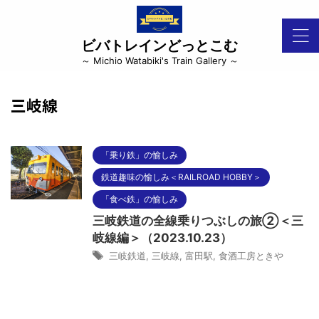
ビバトレインどっとこむ
～ Michio Watabiki's Train Gallery ～
三岐線
「乗り鉄」の愉しみ
鉄道趣味の愉しみ＜RAILROAD HOBBY＞
「食べ鉄」の愉しみ
三岐鉄道の全線乗りつぶしの旅②＜三
岐線編＞（2023.10.23）
三岐鉄道
,
三岐線
,
富田駅
,
食酒工房ときや