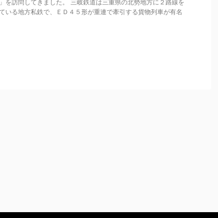
」を訪問してきました。 三岐鉄道は三重県の北勢地方に２路線を
ている地方私鉄で、ＥＤ４５形が重連で牽引する貨物列車が有名
.