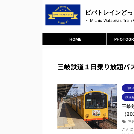
ビバトレインどっ
～ Michio Watabiki's Train 
HOME
PHOTOGR
三岐鉄道１日乗り放題パ
「撮
鉄道趣
三岐
（202
三
こんに