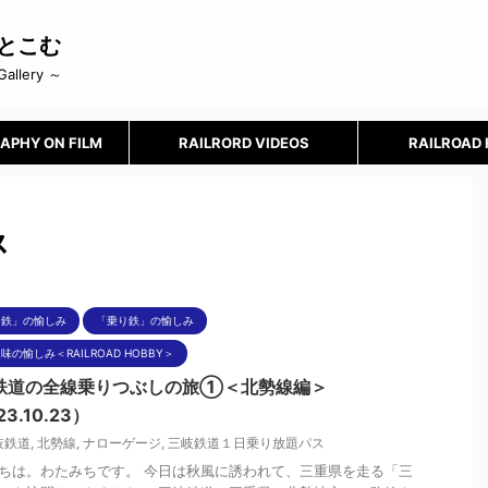
とこむ
Gallery ～
APHY ON FILM
RAILRORD VIDEOS
RAILROAD
ス
り鉄」の愉しみ
「乗り鉄」の愉しみ
味の愉しみ＜RAILROAD HOBBY＞
鉄道の全線乗りつぶしの旅①＜北勢線編＞
3.10.23）
岐鉄道
,
北勢線
,
ナローゲージ
,
三岐鉄道１日乗り放題パス
ちは。わたみちです。 今日は秋風に誘われて、三重県を走る「三