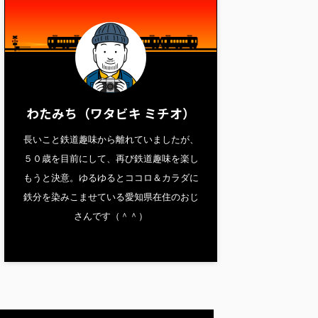
わたみち（ワタビキ ミチオ）
長いこと鉄道趣味から離れていましたが、
５０歳を目前にして、再び鉄道趣味を楽し
もうと決意。ゆるゆるとココロ＆カラダに
鉄分を染みこませている愛知県在住のおじ
さんです（＾＾）