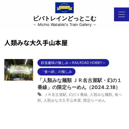
ビバトレインどっとこむ
～ Michio Watabiki's Train Gallery ～
人類みな大久手山本屋
鉄道趣味の愉しみ＜RAILROAD HOBBY＞
「食べ鉄」の愉しみ
「人類みな麺類 ＪＲ名古屋駅・幻の１
番線」の限定らーめん（2024.2.18）
ＪＲ名古屋駅
,
幻の１番線
,
人類みな麺類
,
食べ
鉄
,
人類みな大久手山本屋
,
限定らーめん