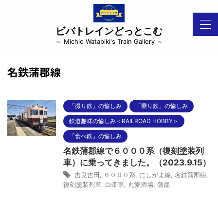
ビバトレインどっとこむ
～ Michio Watabiki's Train Gallery ～
名鉄蒲郡線
「撮り鉄」の愉しみ
「乗り鉄」の愉しみ
鉄道趣味の愉しみ＜RAILROAD HOBBY＞
「食べ鉄」の愉しみ
名鉄蒲郡線で６０００系（復刻塗装列
車）に乗ってきました。（2023.9.15）
吉良吉田
,
６０００系
,
にしがま線
,
名鉄蒲郡線
,
復刻塗装列車
,
白帯車
,
丸愛酒場
,
蒲郡