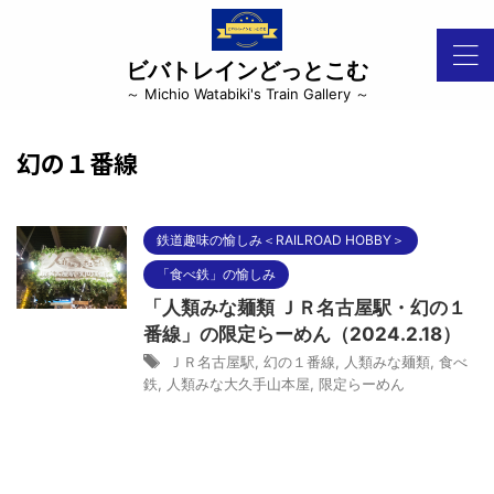
ビバトレインどっとこむ
～ Michio Watabiki's Train Gallery ～
幻の１番線
鉄道趣味の愉しみ＜RAILROAD HOBBY＞
「食べ鉄」の愉しみ
「人類みな麺類 ＪＲ名古屋駅・幻の１
番線」の限定らーめん（2024.2.18）
ＪＲ名古屋駅
,
幻の１番線
,
人類みな麺類
,
食べ
鉄
,
人類みな大久手山本屋
,
限定らーめん