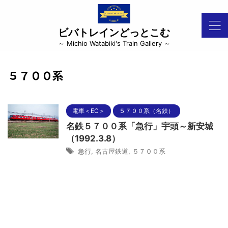
ビバトレインどっとこむ
～ Michio Watabiki's Train Gallery ～
５７００系
電車＜EC＞
５７００系（名鉄）
名鉄５７００系「急行」宇頭～新安城
（1992.3.8）
急行
,
名古屋鉄道
,
５７００系