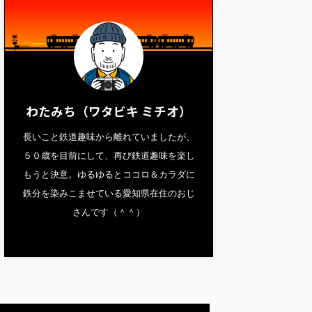
わたみち（ワタビキ ミチオ）
長いこと鉄道趣味から離れていましたが、
５０歳を目前にして、再び鉄道趣味を楽し
もうと決意。ゆるゆるとココロ＆カラダに
鉄分を染みこませている愛知県在住のおじ
さんです（＾＾）