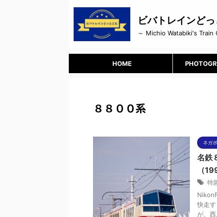
ビバトレインどっ
～ Michio Watabiki's Train 
HOME
PHOTOGR
８８００系
ネガ
名鉄
（199
特
Niko
快走す
が、西