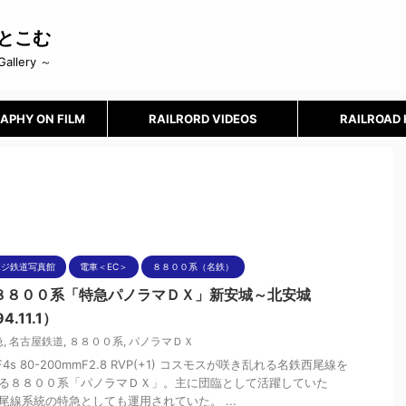
とこむ
Gallery ～
APHY ON FILM
RAILRORD VIDEOS
RAILROAD
ポジ鉄道写真館
電車＜EC＞
８８００系（名鉄）
８８００系「特急パノラマＤＸ」新安城～北安城
4.11.1）
急
,
名古屋鉄道
,
８８００系
,
パノラマＤＸ
nF4s 80-200mmF2.8 RVP(+1) コスモスが咲き乱れる名鉄西尾線を
る８８００系「パノラマＤＸ」。主に団臨として活躍していた
尾線系統の特急としても運用されていた。 ...