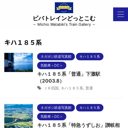
ビバトレインどっとこむ
～ Michio Watabiki's Train Gallery ～
キハ１８５系
ネガポジ鉄道写真館
キハ１８５系
気動車＜DC＞
キハ１８５系「普通」下灘駅
（2003.8）
ＪＲ四国
,
キハ１８５系
,
普通
ネガポジ鉄道写真館
キハ１８５系
気動車＜DC＞
キハ１８５系「特急うずしお」讃岐相