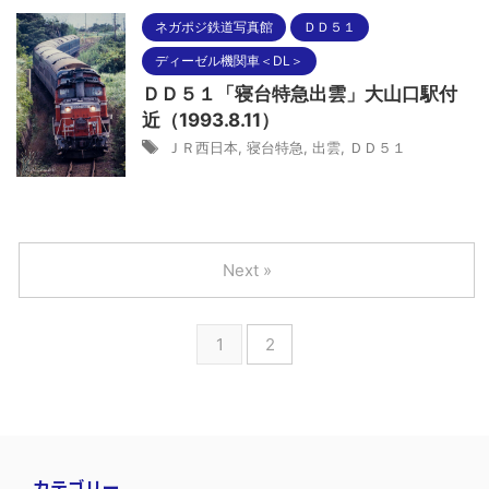
ネガポジ鉄道写真館
ＤＤ５１
ディーゼル機関車＜DL＞
ＤＤ５１「寝台特急出雲」大山口駅付
近（1993.8.11）
ＪＲ西日本
,
寝台特急
,
出雲
,
ＤＤ５１
Next »
1
2
カテゴリー