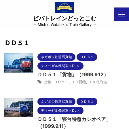
ビバトレインどっとこむ
～ Michio Watabiki's Train Gallery ～
ＤＤ５１
ネガポジ鉄道写真館
ＤＤ５１
ディーゼル機関車＜DL＞
ＤＤ５１「貨物」（1999.9.12）
貨物
,
ＤＤ５１
,
ＪＲ貨物
,
ＪＲ北海道
ネガポジ鉄道写真館
ＤＤ５１
ディーゼル機関車＜DL＞
ＤＤ５１「寝台特急カシオペア」
（1999.9.11）