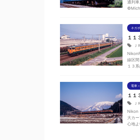
通列車
©Mich
ネガ
１１
Ｊ
Niko
線区間
１３系は
電車＜
１１
Ｊ
Niko
大カー
心地よい。