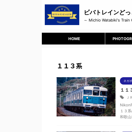
ビバトレインどっ
～ Michio Watabiki's Train 
HOME
PHOTOGR
１１３系
ネガ
１１３
Ｊ
Niko
１３系
和歌山