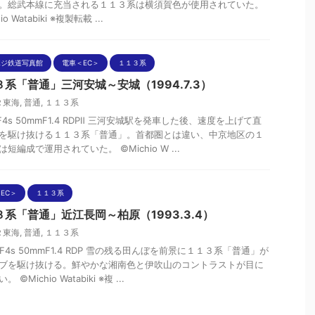
。総武本線に充当される１１３系は横須賀色が使用されていた。
io Watabiki ※複製転載 ...
ポジ鉄道写真館
電車＜EC＞
１１３系
３系「普通」三河安城～安城（1994.7.3）
Ｒ東海
,
普通
,
１１３系
nF4s 50mmF1.4 RDPⅡ 三河安城駅を発車した後、速度を上げて直
を駆け抜ける１１３系「普通」。首都圏とは違い、中京地区の１
短編成で運用されていた。 ©Michio W ...
EC＞
１１３系
３系「普通」近江長岡～柏原（1993.3.4）
Ｒ東海
,
普通
,
１１３系
n F4s 50mmF1.4 RDP 雪の残る田んぼを前景に１１３系「普通」が
ブを駆け抜ける。鮮やかな湘南色と伊吹山のコントラストが目に
 ©Michio Watabiki ※複 ...