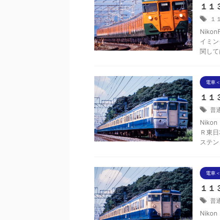
１１３
１
Niko
イミン
関して
電車＜
１１３
普
Niko
Ｒ東日
ステン
電車＜
１１３
普
Niko