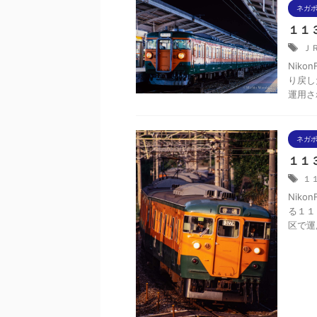
ネガ
１１３
Ｊ
Niko
り戻し
運用さ
ネガ
１１３
１
Niko
る１１
区で運