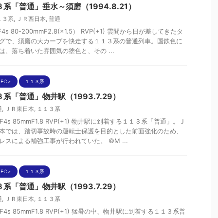
系「普通」垂水～須磨（1994.8.21）
１３系
,
ＪＲ西日本
,
普通
nF4s 80-200mmF2.8(×1.5） RVP(+1) 雲間から日が差してきたタ
グで、須磨の大カーブを快走する１１３系の普通列車。国鉄色に
は、落ち着いた雰囲気の塗色と、その ...
EC＞
１１３系
系「普通」物井駅（1993.7.29）
通
,
ＪＲ東日本
,
１１３系
n F4s 85mmF1.8 RVP(+1) 物井駅に到着する１１３系「普通」。Ｊ
本では、踏切事故時の運転士保護を目的とした前面強化のため、
レスによる補強工事が行われていた。 ©M ...
EC＞
１１３系
系「普通」物井駅（1993.7.29）
通
,
ＪＲ東日本
,
１１３系
n F4s 85mmF1.8 RVP(+1) 猛暑の中、物井駅に到着する１１３系普