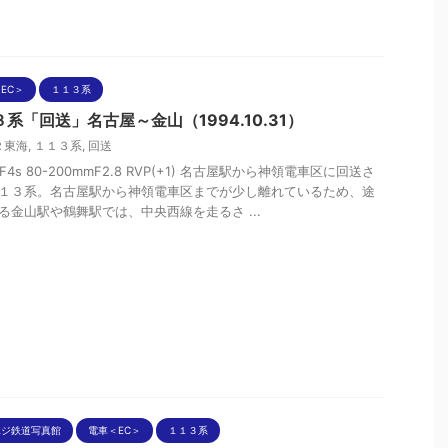
EC＞
１１３系
系「回送」名古屋～金山（1994.10.31）
Ｒ東海
,
１１３系
,
回送
n F4s 80-200mmF2.8 RVP(+1) 名古屋駅から神領電車区に回送さ
１３系。名古屋駅から神領電車区までが少し離れているため、途
る金山駅や鶴舞駅では、中央西線を走るさ ...
ポジ鉄道写真館
電車＜EC＞
１１３系