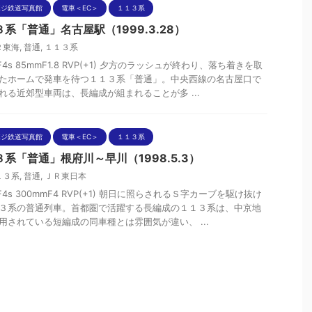
ポジ鉄道写真館
電車＜EC＞
１１３系
系「普通」名古屋駅（1999.3.28）
Ｒ東海
,
普通
,
１１３系
nF4s 85mmF1.8 RVP(+1) 夕方のラッシュが終わり、落ち着きを取
たホームで発車を待つ１１３系「普通」。中央西線の名古屋口で
れる近郊型車両は、長編成が組まれることが多 ...
ポジ鉄道写真館
電車＜EC＞
１１３系
系「普通」根府川～早川（1998.5.3）
１３系
,
普通
,
ＪＲ東日本
nF4s 300mmF4 RVP(+1) 朝日に照らされるＳ字カーブを駆け抜け
３系の普通列車。首都圏で活躍する長編成の１１３系は、中京地
用されている短編成の同車種とは雰囲気が違い、 ...