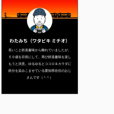
わたみち（ワタビキ ミチオ）
長いこと鉄道趣味から離れていましたが、
５０歳を目前にして、再び鉄道趣味を楽し
もうと決意。ゆるゆるとココロ＆カラダに
鉄分を染みこませている愛知県在住のおじ
さんです（＾＾）