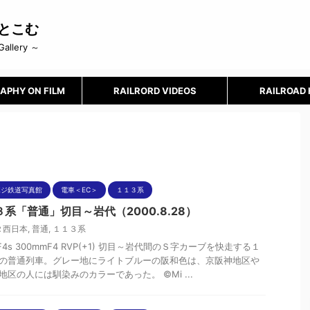
とこむ
Gallery ～
APHY ON FILM
RAILRORD VIDEOS
RAILROAD
ポジ鉄道写真館
電車＜EC＞
１１３系
系「普通」切目～岩代（2000.8.28）
Ｒ西日本
,
普通
,
１１３系
nF4s 300mmF4 RVP(+1) 切目～岩代間のＳ字カーブを快走する１
の普通列車。グレー地にライトブルーの阪和色は、京阪神地区や
地区の人には馴染みのカラーであった。 ©Mi ...