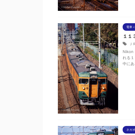
電車＜
１１３
Ｊ
Niko
れる１
中にあ
ネガ