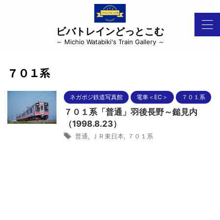
ビバトレインどっとこむ
～ Michio Watabiki's Train Gallery ～
７０１系
ネガポジ鉄道写真館
電車＜EC＞
７０１系
７０１系「普通」羽後長野～鎚見内
（1998.8.23）
普通
,
ＪＲ東日本
,
７０１系