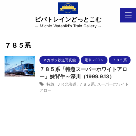
ビバトレインどっとこむ
～ Michio Watabiki's Train Gallery ～
７８５系
ネガポジ鉄道写真館
電車＜EC＞
７８５系
７８５系「特急スーパーホワイトアロ
ー」妹背牛～深川（1999.9.13）
特急
,
ＪＲ北海道
,
７８５系
,
スーパーホワイト
アロー