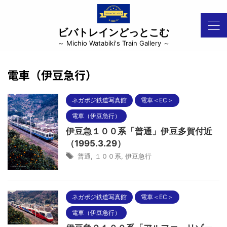
ビバトレインどっとこむ
～ Michio Watabiki's Train Gallery ～
電車（伊豆急行）
ネガポジ鉄道写真館
電車＜EC＞
電車（伊豆急行）
伊豆急１００系「普通」伊豆多賀付近
（1995.3.29）
普通
,
１００系
,
伊豆急行
ネガポジ鉄道写真館
電車＜EC＞
電車（伊豆急行）