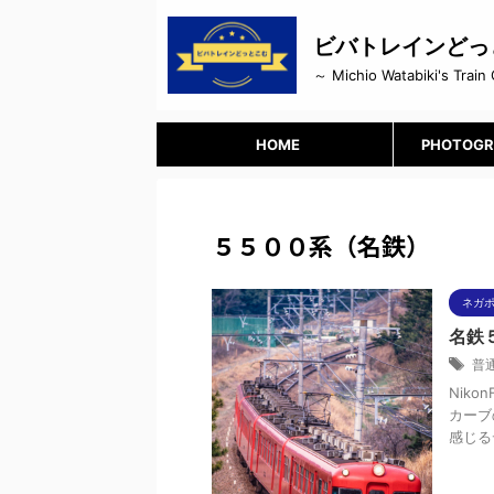
ビバトレインどっ
～ Michio Watabiki's Train 
HOME
PHOTOGR
５５００系（名鉄）
ネガ
名鉄
普
Niko
カーブ
感じる