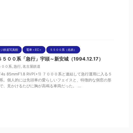
ポジ鉄道写真館
電車＜EC＞
５５００系（名鉄）
５００系「急行」宇頭～新安城（1994.12.17）
５００系
,
急行
,
名古屋鉄道
nF4s 85mmF1.8 RVP(+1) ７０００系と連結して急行運用に入る５
系。個人的には先頭車の愛らしいフェイスと、特徴的な側窓の形
で、見かけるたびに胸が高鳴る車両だった。 ...