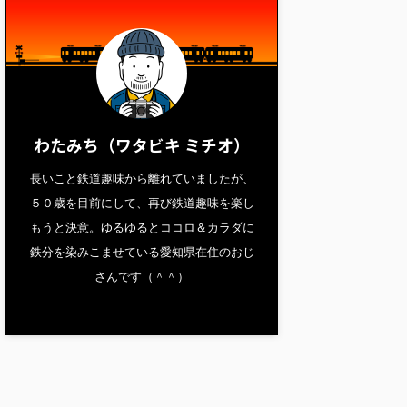
わたみち（ワタビキ ミチオ）
長いこと鉄道趣味から離れていましたが、
５０歳を目前にして、再び鉄道趣味を楽し
もうと決意。ゆるゆるとココロ＆カラダに
鉄分を染みこませている愛知県在住のおじ
さんです（＾＾）