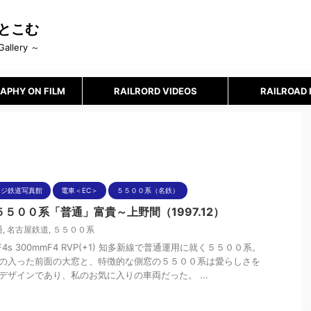
とこむ
Gallery ～
APHY ON FILM
RAILRORD VIDEOS
RAILROAD
ポジ鉄道写真館
電車＜EC＞
５５００系（名鉄）
５５００系「普通」富貴～上野間（1997.12）
通
,
名古屋鉄道
,
５５００系
nF4s 300mmF4 RVP(+1) 知多新線で普通運用に就く５５００系。
の入った前面の大窓と、特徴的な側窓の５５００系は愛らしさを
デザインであり、私のお気に入りの車両だった。 ...