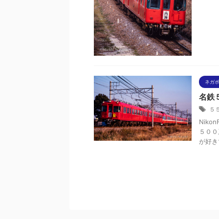
ネガ
名鉄５
５
Niko
５００
が好き