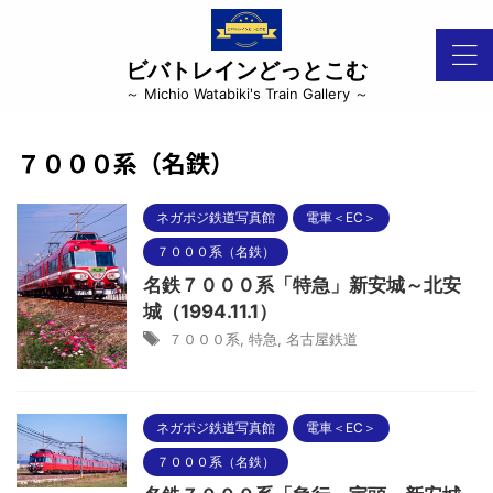
ビバトレインどっとこむ
～ Michio Watabiki's Train Gallery ～
７０００系（名鉄）
ネガポジ鉄道写真館
電車＜EC＞
７０００系（名鉄）
名鉄７０００系「特急」新安城～北安
城（1994.11.1）
７０００系
,
特急
,
名古屋鉄道
ネガポジ鉄道写真館
電車＜EC＞
７０００系（名鉄）