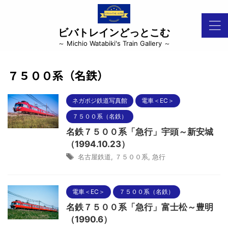
ビバトレインどっとこむ
～ Michio Watabiki's Train Gallery ～
７５００系（名鉄）
ネガポジ鉄道写真館
電車＜EC＞
７５００系（名鉄）
名鉄７５００系「急行」宇頭～新安城
（1994.10.23）
名古屋鉄道
,
７５００系
,
急行
電車＜EC＞
７５００系（名鉄）
名鉄７５００系「急行」富士松～豊明
（1990.6）