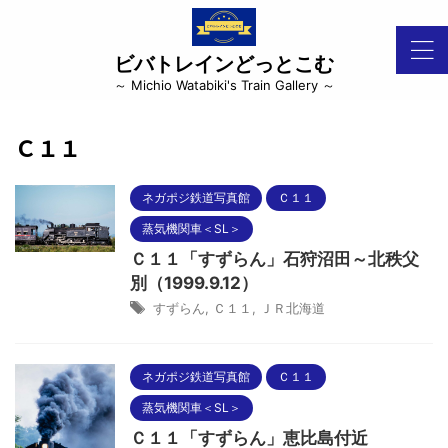
ビバトレインどっとこむ
～ Michio Watabiki's Train Gallery ～
Ｃ１１
ネガポジ鉄道写真館
Ｃ１１
蒸気機関車＜SL＞
Ｃ１１「すずらん」石狩沼田～北秩父
別（1999.9.12）
すずらん
,
Ｃ１１
,
ＪＲ北海道
ネガポジ鉄道写真館
Ｃ１１
蒸気機関車＜SL＞
Ｃ１１「すずらん」恵比島付近