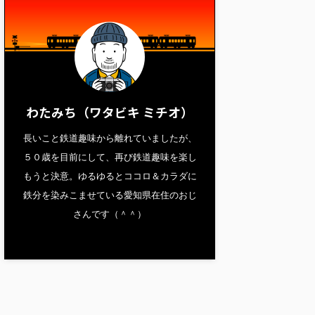
わたみち（ワタビキ ミチオ）
長いこと鉄道趣味から離れていましたが、
５０歳を目前にして、再び鉄道趣味を楽し
もうと決意。ゆるゆるとココロ＆カラダに
鉄分を染みこませている愛知県在住のおじ
さんです（＾＾）