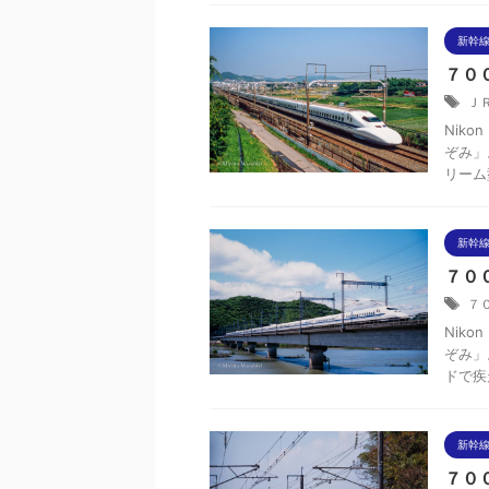
新幹線
７０
Ｊ
Niko
ぞみ」
リーム
新幹線
７０
７
Niko
ぞみ」
ドで疾
新幹線
７０