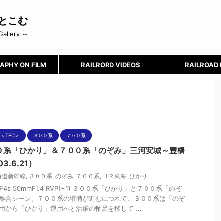
とこむ
Gallery ～
APHY ON FILM
RAILRORD VIDEOS
RAILROAD
＜TEC＞
３００系
７００系
０系「ひかり」＆７００系「のぞみ」三河安城～豊橋
03.6.21）
海道新幹線
,
３００系
,
のぞみ
,
７００系
,
ＪＲ東海
,
ひかり
n F4s 50mmF1.4 RVP(+1) ３００系「ひかり」と７００系「のぞ
離合シーン。７００系の増備が進むにつれて、３００系は「のぞ
用から「ひかり」運用へと活躍の軸足を移して ...