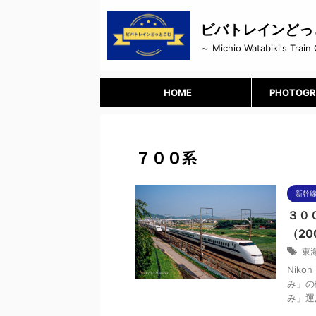
ビバトレインどっ
～ Michio Watabiki's Train 
HOME
PHOTOGR
７００系
新幹線
３０
（20
東
Niko
み」の
み」運