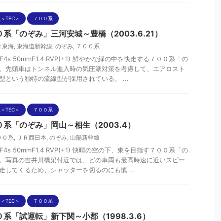
＜TEC＞
７００系
０系「のぞみ」三河安城～豊橋（2003.6.21）
Ｒ東海
,
東海道新幹線
,
のぞみ
,
７００系
n F4s 50mmF1.4 RVP(+1) 鮮やかな緑の中を快走する７００系「の
。先頭車はトンネル進入時の気圧派対策を考慮して、エアロスト
型という独特の流線型が採用されている。 ...
＜TEC＞
７００系
０系「のぞみ」岡山～相生（2003.4）
００系
,
ＪＲ西日本
,
のぞみ
,
山陽新幹線
n F4s 50mmF1.4 RVP(+1) 快晴の空の下、東を目指す７００系「の
。写真の吉井川橋梁付近では、どの車両も最高時速に近いスピー
走してくるため、シャッターを切るのにも慎 ...
＜TEC＞
７００系
０系「試運転」新下関～小郡（1998.3.6）