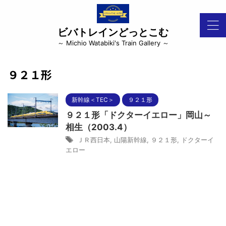
ビバトレインどっとこむ
～ Michio Watabiki's Train Gallery ～
９２１形
新幹線＜TEC＞
９２１形
９２１形「ドクターイエロー」岡山～
相生（2003.4）
ＪＲ西日本
,
山陽新幹線
,
９２１形
,
ドクターイ
エロー