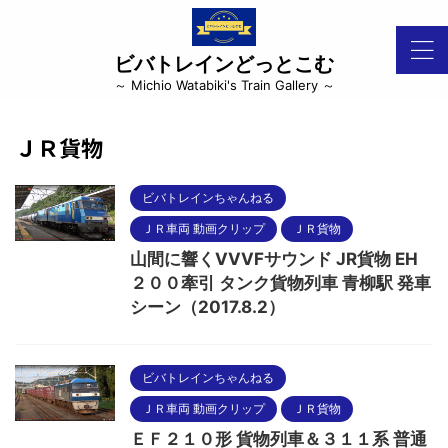
ビバトレインどっとこむ
～ Michio Watabiki's Train Gallery ～
ＪＲ貨物
ビバトレインちゃんねる
ＪＲ車両 動画クリップ
ＪＲ貨物
山間に響くVVVFサウンド JR貨物 EH
２００牽引 タンク貨物列車 青柳駅 発車
シーン（2017.8.2）
ビバトレインちゃんねる
ＪＲ車両 動画クリップ
ＪＲ貨物
ＥＦ２１０形 貨物列車＆３１１系 普通