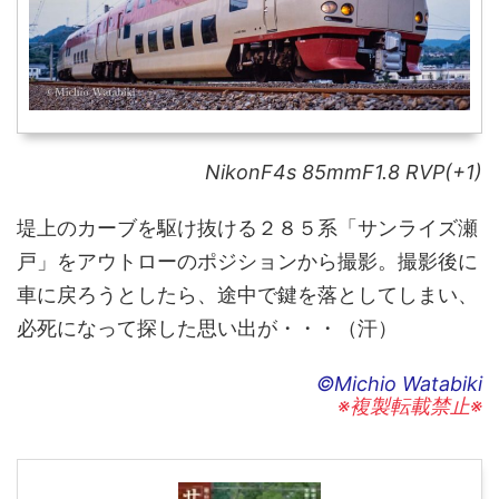
NikonF4s 85mmF1.8 RVP(+1)
堤上のカーブを駆け抜ける２８５系「サンライズ瀬
戸」をアウトローのポジションから撮影。撮影後に
車に戻ろうとしたら、途中で鍵を落としてしまい、
必死になって探した思い出が・・・（汗）
©Michio Watabiki
※複製転載禁止※