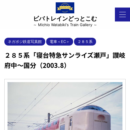
ビバトレインどっとこむ
～ Michio Watabiki's Train Gallery ～
ネガポジ鉄道写真館
電車＜EC＞
２８５系
２８５系「寝台特急サンライズ瀬戸」讃岐
府中～国分（2003.8）