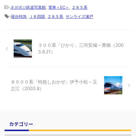
-
ネガポジ鉄道写真館
,
電車＜EC＞
,
２８５系
-
寝台特急
,
ＪＲ四国
,
２８５系
,
サンライズ瀬戸
３００系「ひかり」三河安城～豊橋（200
3.6.21）
８０００系「特急しおかぜ」伊予小松～玉
之江（2003.8）
カテゴリー