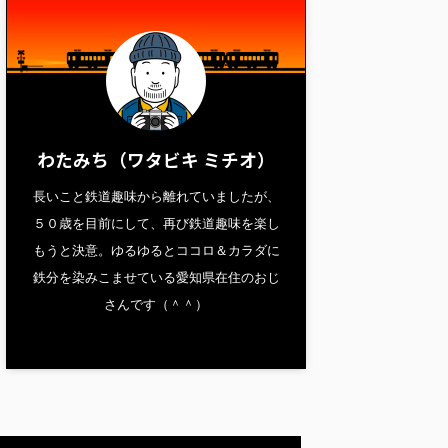
わたみち（ワタビキ ミチオ）
長いこと鉄道趣味から離れていましたが、
５０歳を目前にして、再び鉄道趣味を楽し
もうと決意。ゆるゆるとココロ＆カラダに
鉄分を染みこませている愛知県在住のおじ
さんです（＾＾）