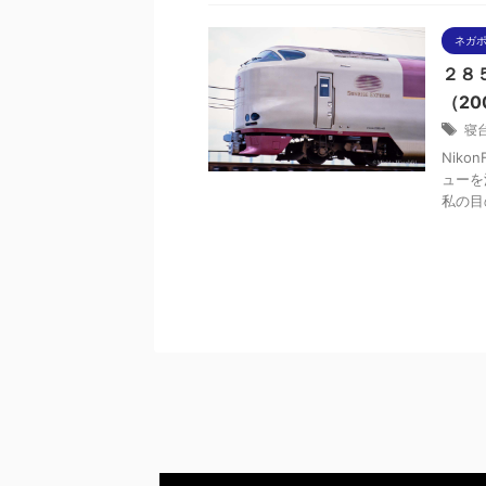
ネガ
２８
（20
寝
Niko
ューを
私の目