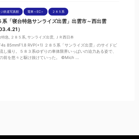
ポジ鉄道写真館
電車＜EC＞
２８５系
５系「寝台特急サンライズ出雲」出雲市～西出雲
03.4.21）
台特急
,
２８５系
,
サンライズ出雲
,
ＪＲ西日本
nF4s 85mmF1.8 RVP(+1) ２８５系「サンライズ出雲」のサイドビ
流し撮り。５８３系ゆずりの車体限界いっぱいの迫力ある姿で、
の前を悠々と駆け抜けていった。 ©Mich ...