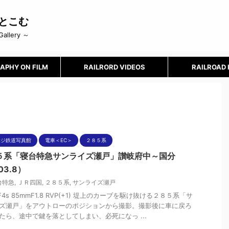
とこむ
Gallery ～
APHY ON FILM
RAILRORD VIDEOS
RAILROAD
ポジ鉄道写真館
電車＜EC＞
２８５系
５系「寝台特急サンライズ瀬戸」讃岐府中～国分
03.8）
台特急
,
ＪＲ四国
,
２８５系
,
サンライズ瀬戸
nF4s 85mmF1.8 RVP(+1) 堤上のカーブを駆け抜ける２８５系「サ
ズ瀬戸」をアウトローのポジションから撮影。撮影後に車に戻ろ
たら、途中で鍵を落としてしまい、必死になっ ...