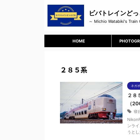
ビバトレインどっ
～ Michio Watabiki's Train 
HOME
PHOTOGR
２８５系
ネガ
２８
（20
寝
Niko
ンライ
うとし