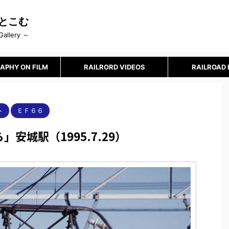
とこむ
Gallery ～
APHY ON FILM
RAILRORD VIDEOS
RAILROAD
＞
ＥＦ６６
安城駅（1995.7.29）