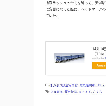
通勤ラッシュの合間を縫って、安城駅
に変更になった際に、ヘッドマークの
ていた。
14系
【TOM
created by
R
Amaz
-
ネガポジ鉄道写真館
,
電気機関車＜EL＞
-
ＪＲ東海
,
寝台特急
,
ＥＦ６６
,
さくら