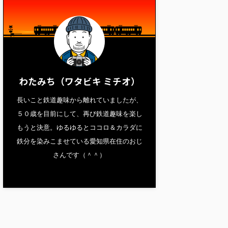
わたみち（ワタビキ ミチオ）
長いこと鉄道趣味から離れていましたが、
５０歳を目前にして、再び鉄道趣味を楽し
もうと決意。ゆるゆるとココロ＆カラダに
鉄分を染みこませている愛知県在住のおじ
さんです（＾＾）