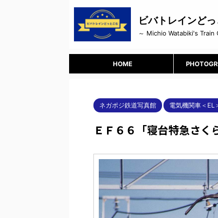
ビバトレインどっ
～ Michio Watabiki's Train 
HOME
PHOTOGR
ネガポジ鉄道写真館
電気機関車＜EL
ＥＦ６６「寝台特急さくら」