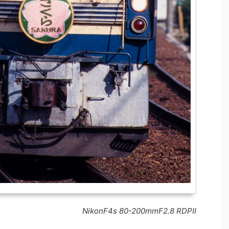
NikonF4s 80-200mmF2.8 RDPⅡ