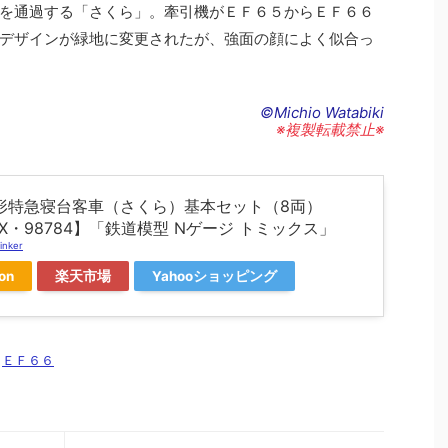
を通過する「さくら」。牽引機がＥＦ６５からＥＦ６６
デザインが緑地に変更されたが、強面の顔によく似合っ
©Michio Watabiki
※複製転載禁止※
14形特急寝台客車（さくら）基本セット（8両）
IX・98784】「鉄道模型 Nゲージ トミックス」
inker
on
楽天市場
Yahooショッピング
,
ＥＦ６６