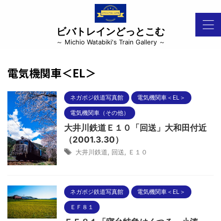
ビバトレインどっとこむ
～ Michio Watabiki's Train Gallery ～
電気機関車＜EL＞
ネガポジ鉄道写真館
電気機関車＜EL＞
電気機関車（その他）
大井川鉄道Ｅ１０「回送」大和田付近
（2001.3.30）
大井川鉄道
,
回送
,
Ｅ１０
ネガポジ鉄道写真館
電気機関車＜EL＞
ＥＦ８１