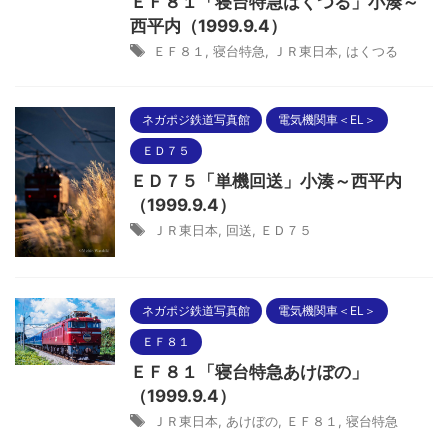
ＥＦ８１「寝台特急はくつる」小湊～
西平内（1999.9.4）
ＥＦ８１
,
寝台特急
,
ＪＲ東日本
,
はくつる
ネガポジ鉄道写真館
電気機関車＜EL＞
ＥＤ７５
ＥＤ７５「単機回送」小湊～西平内
（1999.9.4）
ＪＲ東日本
,
回送
,
ＥＤ７５
ネガポジ鉄道写真館
電気機関車＜EL＞
ＥＦ８１
ＥＦ８１「寝台特急あけぼの」
（1999.9.4）
ＪＲ東日本
,
あけぼの
,
ＥＦ８１
,
寝台特急