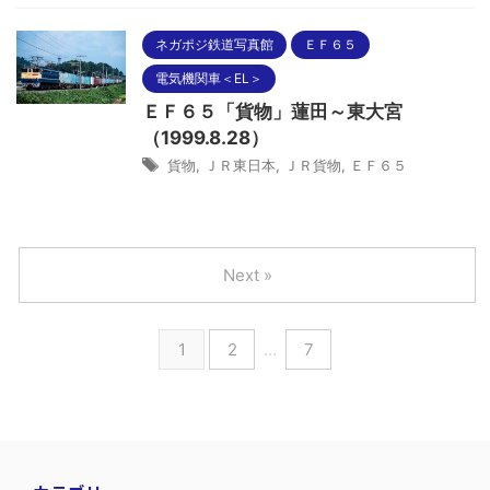
ネガポジ鉄道写真館
ＥＦ６５
電気機関車＜EL＞
ＥＦ６５「貨物」蓮田～東大宮
（1999.8.28）
貨物
,
ＪＲ東日本
,
ＪＲ貨物
,
ＥＦ６５
Next »
1
2
…
7