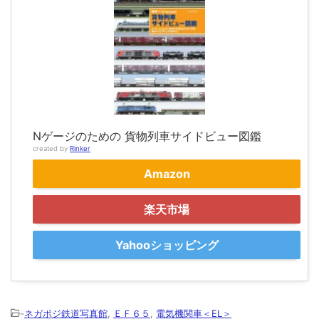
Nゲージのための 貨物列車サイドビュー図鑑
created by
Rinker
Amazon
楽天市場
Yahooショッピング
-
ネガポジ鉄道写真館
,
ＥＦ６５
,
電気機関車＜EL＞