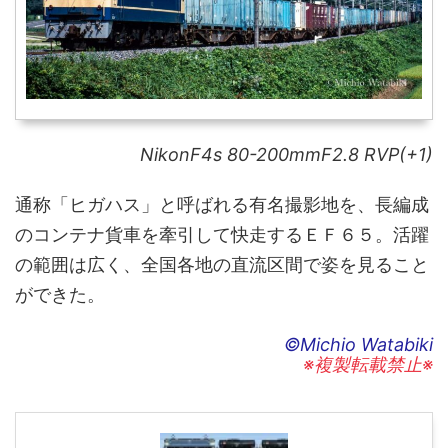
NikonF4s 80-200mmF2.8 RVP(+1)
通称「ヒガハス」と呼ばれる有名撮影地を、長編成
のコンテナ貨車を牽引して快走するＥＦ６５。活躍
の範囲は広く、全国各地の直流区間で姿を見ること
ができた。
©Michio Watabiki
※複製転載禁止※