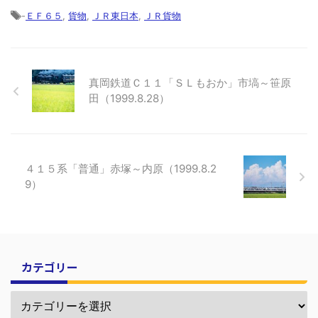
-
ＥＦ６５
,
貨物
,
ＪＲ東日本
,
ＪＲ貨物
真岡鉄道Ｃ１１「ＳＬもおか」市塙～笹原
田（1999.8.28）
４１５系「普通」赤塚～内原（1999.8.2
9）
カテゴリー