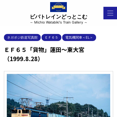
ビバトレインどっとこむ
～ Michio Watabiki's Train Gallery ～
ネガポジ鉄道写真館
ＥＦ６５
電気機関車＜EL＞
ＥＦ６５「貨物」蓮田～東大宮
（1999.8.28）