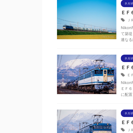
ネガ
ＥＦ６
Ｊ
Niko
て築堤
連なる
ネガ
ＥＦ６
Ｅ
Niko
ＥＦ６
に配置
ネガ
ＥＦ６
Ｊ