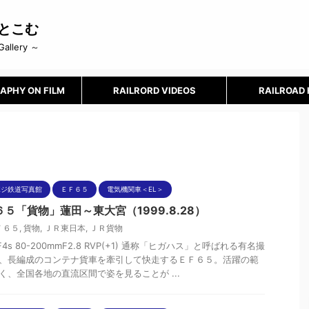
とこむ
Gallery ～
APHY ON FILM
RAILRORD VIDEOS
RAILROAD
ポジ鉄道写真館
ＥＦ６５
電気機関車＜EL＞
５「貨物」蓮田～東大宮（1999.8.28）
Ｆ６５
,
貨物
,
ＪＲ東日本
,
ＪＲ貨物
nF4s 80-200mmF2.8 RVP(+1) 通称「ヒガハス」と呼ばれる有名撮
、長編成のコンテナ貨車を牽引して快走するＥＦ６５。活躍の範
く、全国各地の直流区間で姿を見ることが ...