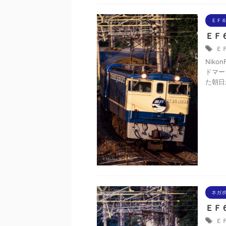
ＥＦ
ＥＦ
Ｅ
Niko
ドマー
た朝日
ネガ
ＥＦ
Ｅ