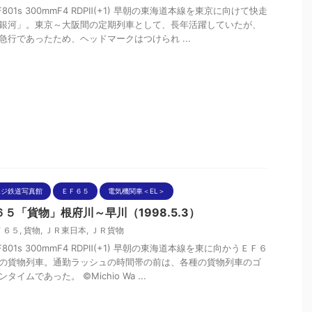
nF801s 300mmF4 RDPⅡ(+1) 早朝の東海道本線を東京に向けて快走
銀河」。東京～大阪間の定期列車として、長年活躍していたが、
急行であったため、ヘッドマークはつけられ ...
ポジ鉄道写真館
ＥＦ６５
電気機関車＜EL＞
５「貨物」根府川～早川（1998.5.3）
Ｆ６５
,
貨物
,
ＪＲ東日本
,
ＪＲ貨物
nF801s 300mmF4 RDPⅡ(+1) 早朝の東海道本線を東に向かうＥＦ６
の貨物列車。通勤ラッシュの時間帯の前は、各種の貨物列車のゴ
タイムであった。 ©Michio Wa ...