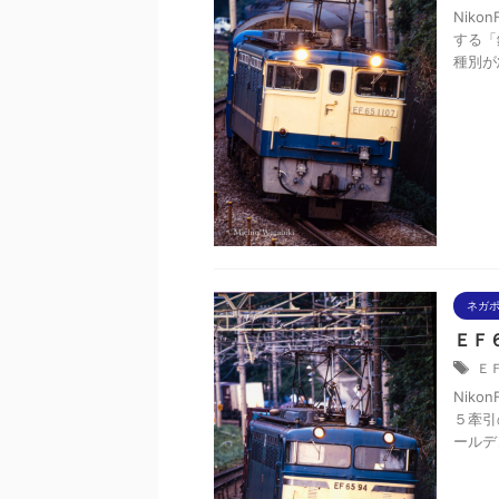
Niko
する「
種別が
ネガ
ＥＦ６
Ｅ
Niko
５牽引
ールデン