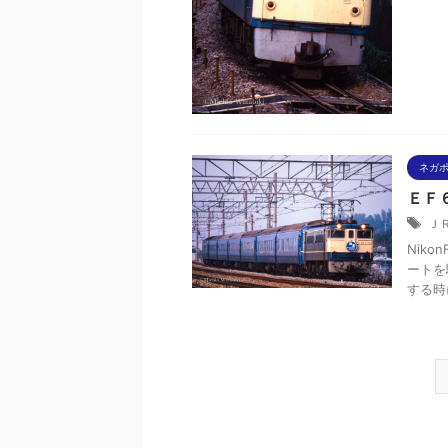
ネガ
ＥＦ
Ｊ
Niko
ートを
する時