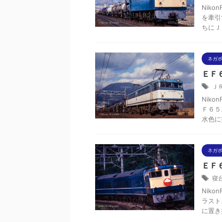
Niko
を牽引
ちにＪ
ネガ
ＥＦ
Ｊ
Niko
Ｆ６５
水色に塗
ネガ
ＥＦ
寝
Niko
ラスト
に置き