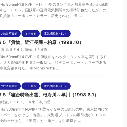
nF4s 85mmF1.8 RVP（+1） 小型のタンク車と無蓋車を連ねた編成
するＥＦ６５。国鉄形の直流電気機関車の標準塗色だったが、の
Ｒ貨物のコーポレートカラーに変更された。 © ...
ポジ鉄道写真館
ＥＦ６５
電気機関車＜EL＞
６５「貨物」近江長岡～柏原（1998.10）
Ｒ東海
,
ＥＦ６５
,
貨物
,
ＪＲ貨物
nF4s 50mmF1.4 RVP(+1) 伊吹山をバックにタンク車を牽引するＥ
。ＪＲ貨物のＥＦ６５一般型は、順次コーポレートカラーである
色変更された。 ©Michio Wata ...
ポジ鉄道写真館
ＥＦ６５
電気機関車＜EL＞
６５「寝台特急出雲」根府川～早川（1998.6.1）
台特急
,
ＥＦ６５
,
ＪＲ東日本
,
出雲
nF4s 300mmF4 RDPⅡ(+1) 柔らかな朝の日差しの中、東京に向けて
スパートをかける「出雲」。東海道ブルトレの牽引機がＥＦ６６
換わった後も、「出雲」と「瀬戸」は引退時ま ...