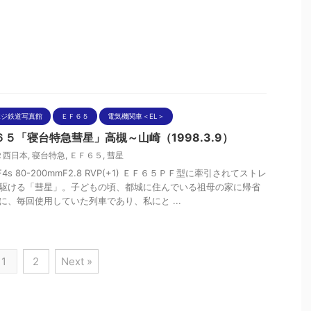
ポジ鉄道写真館
ＥＦ６５
電気機関車＜EL＞
６５「寝台特急彗星」高槻～山崎（1998.3.9）
Ｒ西日本
,
寝台特急
,
ＥＦ６５
,
彗星
nF4s 80-200mmF2.8 RVP(+1) ＥＦ６５ＰＦ型に牽引されてストレ
駆ける「彗星」。子どもの頃、都城に住んでいる祖母の家に帰省
に、毎回使用していた列車であり、私にと ...
1
2
Next »