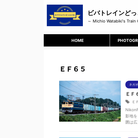
ビバトレインどっ
～ Michio Watabiki's Train 
HOME
PHOTOGR
ＥＦ６５
ネガ
ＥＦ６
Ｅ
Niko
影地を
囲は広