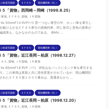
ポジ鉄道写真館
ＥＦ６５
電気機関車＜EL＞
５「貨物」西岡崎～岡崎（1999.8.25）
Ｒ東海
,
ＥＦ６５
,
貨物
,
ＪＲ貨物
nF4s 50mmF1.4 RVP(+1) 雲一つない青空の中、ホッパ車を牽引し
を駆け上がるＥＦ６５牽引の貨物列車。同じ形式と塗色の貨車が
編成美も、なかなかのものである。 ©Mic ...
ポジ鉄道写真館
ＥＦ６５
電気機関車＜EL＞
５「貨物」近江長岡～柏原（1998.12.27）
Ｆ６５
,
貨物
,
ＪＲ貨物
,
ＪＲ東海
nF4s 85mmF1.8 RVP（+1） 伊吹山をバックにタンク車を牽引する
５。この車両は更新と共に塗色変更がされているが、岡山機関区
されたＥＦ６５形１０００番台は、貫通扉もから ...
ポジ鉄道写真館
ＥＦ６５
電気機関車＜EL＞
５「貨物」近江長岡～柏原（1998.12.20）
Ｒ東海
,
ＥＦ６５
,
貨物
,
ＪＲ貨物