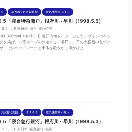
６５
ネガポジ鉄道写真館
電気機関車＜EL＞
６５「寝台特急瀬戸」根府川～早川（1998.5.5）
Ｆ６５
,
ＪＲ東日本
,
瀬戸
,
寝台特急
nF4s 300mmF4 RVP(+1) 瀬戸内海をイメージしたデザインのヘッ
クを掲げ、Ｓ字カーブを快走する「瀬戸」。日の出直後の色づい
が、そのヘッドマークと車体を艶やかに浮かび上 ...
ポジ鉄道写真館
ＥＦ６５
電気機関車＜EL＞
６５「寝台急行銀河」根府川～早川（1998.5.3）
Ｆ６５
,
ＪＲ東日本
,
寝台急行
,
銀河