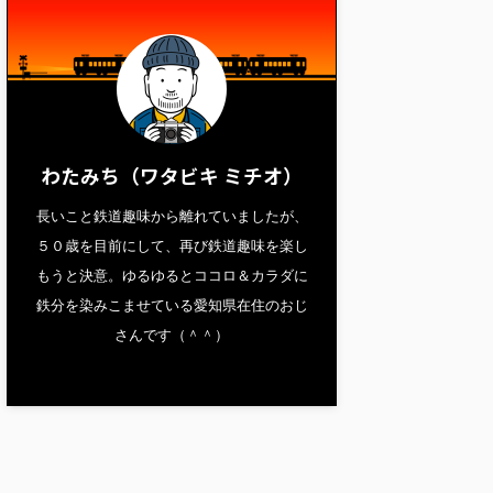
わたみち（ワタビキ ミチオ）
長いこと鉄道趣味から離れていましたが、
５０歳を目前にして、再び鉄道趣味を楽し
もうと決意。ゆるゆるとココロ＆カラダに
鉄分を染みこませている愛知県在住のおじ
さんです（＾＾）