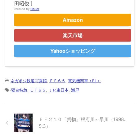
田昭俊 ]
created by
Rinker
Amazon
楽天市場
Yahooショッピング
-
ネガポジ鉄道写真館
,
ＥＦ６５
,
電気機関車＜EL＞
-
寝台特急
,
ＥＦ６５
,
ＪＲ東日本
,
瀬戸
ＥＦ２１０「貨物」根府川～早川（1998.
5.3）