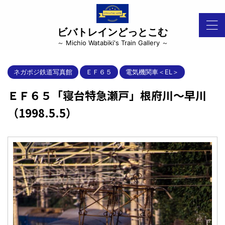
ビバトレインどっとこむ
～ Michio Watabiki's Train Gallery ～
ネガポジ鉄道写真館
ＥＦ６５
電気機関車＜EL＞
ＥＦ６５「寝台特急瀬戸」根府川～早川
（1998.5.5）