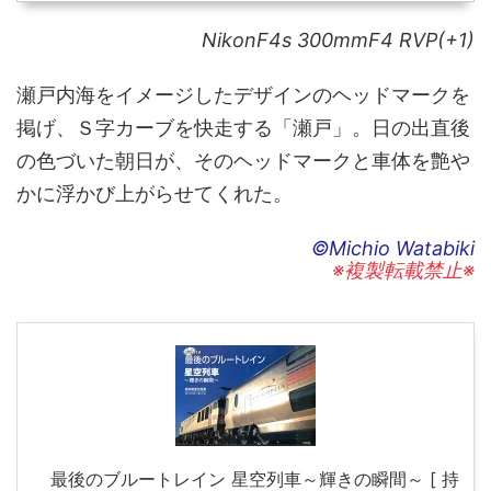
NikonF4s 300mmF4 RVP(+1)
瀬戸内海をイメージしたデザインのヘッドマークを
掲げ、Ｓ字カーブを快走する「瀬戸」。日の出直後
の色づいた朝日が、そのヘッドマークと車体を艶や
かに浮かび上がらせてくれた。
©Michio Watabiki
※複製転載禁止※
最後のブルートレイン 星空列車～輝きの瞬間～ [ 持