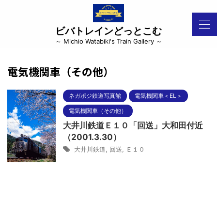
ビバトレインどっとこむ
～ Michio Watabiki's Train Gallery ～
電気機関車（その他）
ネガポジ鉄道写真館
電気機関車＜EL＞
電気機関車（その他）
大井川鉄道Ｅ１０「回送」大和田付近
（2001.3.30）
大井川鉄道
,
回送
,
Ｅ１０