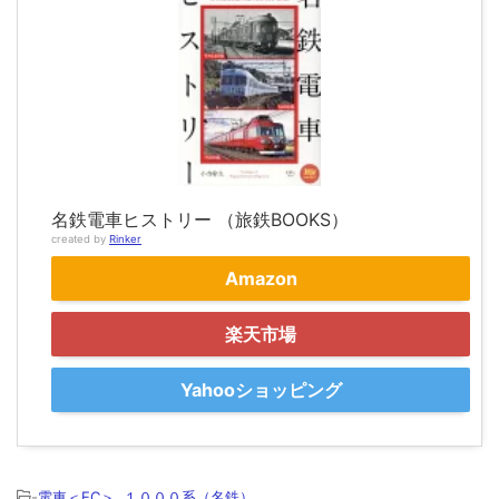
名鉄電車ヒストリー （旅鉄BOOKS）
created by
Rinker
Amazon
楽天市場
Yahooショッピング
-
電車＜EC＞
,
１０００系（名鉄）