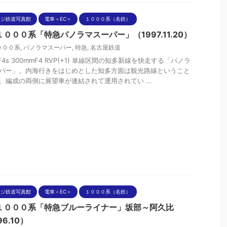
ポジ鉄道写真館
電車＜EC＞
１０００系（名鉄）
０００系「特急パノラマスーパー」（1997.11.20）
０００系
,
パノラマスーパー
,
特急
,
名古屋鉄道
nF4s 300mmF4 RVP(+1) 単線区間の知多新線を快走する「パノラ
パー」。内海行きをはじめとした知多方面は観光路線ということ
、編成の両側に展望車が連結されて運用されてい ...
ポジ鉄道写真館
電車＜EC＞
１０００系（名鉄）
１０００系「特急ブルーライナー」坂部～阿久比
96.10）