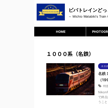
ビバトレインどっ
～ Michio Watabiki's Train 
HOME
PHOTOGR
１０００系（名鉄）
ネガ
名鉄
（199
特
Niko
で終点
うこと