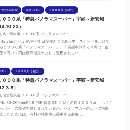
ポジ鉄道写真館
電車＜EC＞
１０００系（名鉄）
１０００系「特急パノラマスーパー」宇頭～新安城
4.10.23）
急
,
名古屋鉄道
,
１０００系
,
パノラマスーパー
nF4s 85mmF1.8 RVP(+1) 日が傾きつつある中、スピードを上げて
る１０００系「パノラマスーパー」。非展望車側寄り４両は一般
望車寄り２両は座席指定車として運用されてい ...
EC＞
１０００系（名鉄）
１０００系「特急パノラマスーパー」宇頭～新安城
92.3.8）
急
,
名古屋鉄道
,
１０００系
,
パノラマスーパー
nF4s 80-200mmF2.8 PKR 特急運用に就く名鉄１０００系。「パノ
ーパー」の愛称で親しまれているが、パノラマカーのように前面
楽しむためには、有料の特別車に乗車する必要 ...