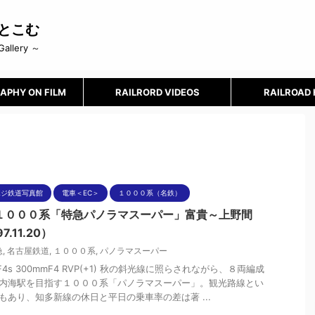
とこむ
Gallery ～
APHY ON FILM
RAILRORD VIDEOS
RAILROAD
ポジ鉄道写真館
電車＜EC＞
１０００系（名鉄）
１０００系「特急パノラマスーパー」富貴～上野間
7.11.20）
急
,
名古屋鉄道
,
１０００系
,
パノラマスーパー
nF4s 300mmF4 RVP(+1) 秋の斜光線に照らされながら、８両編成
内海駅を目指す１０００系「パノラマスーパー」。観光路線とい
もあり、知多新線の休日と平日の乗車率の差は著 ...