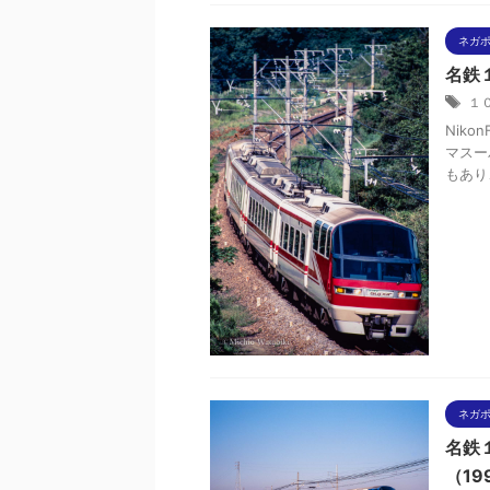
ネガ
名鉄１
１
Niko
マスー
もあり
ネガ
名鉄
（19