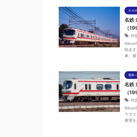
ネガ
名鉄
（199
特
Niko
快走す
車、展
電車＜
名鉄
（19
特
Niko
ラマス
展望を