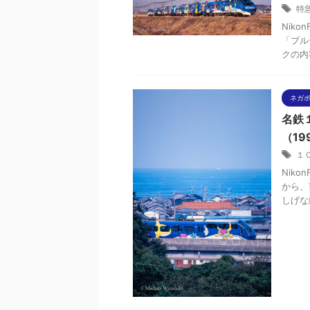
特
Niko
「ブル
クの内
ネガ
名鉄
（19
１
Niko
から、
しげな絵