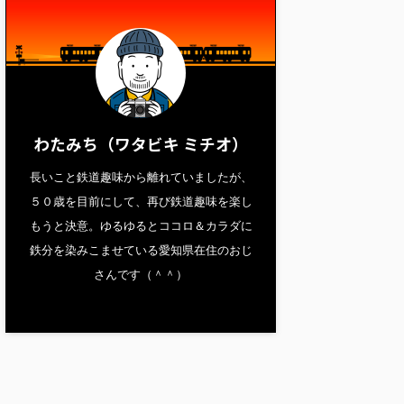
わたみち（ワタビキ ミチオ）
長いこと鉄道趣味から離れていましたが、
５０歳を目前にして、再び鉄道趣味を楽し
もうと決意。ゆるゆるとココロ＆カラダに
鉄分を染みこませている愛知県在住のおじ
さんです（＾＾）