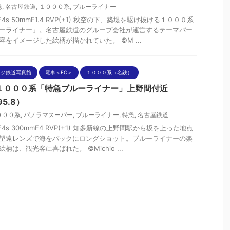
急
,
名古屋鉄道
,
１０００系
,
ブルーライナー
nF4s 50mmF1.4 RVP(+1) 秋空の下、築堤を駆け抜ける１０００系
ーライナー」。名古屋鉄道のグループ会社が運営するテーマパー
容をイメージした絵柄が描かれていた。 ©M ...
ポジ鉄道写真館
電車＜EC＞
１０００系（名鉄）
１０００系「特急ブルーライナー」上野間付近
95.8）
０００系
,
パノラマスーパー
,
ブルーライナー
,
特急
,
名古屋鉄道
nF4s 300mmF4 RVP(+1) 知多新線の上野間駅から坂を上った地点
望遠レンズで海をバックにロングショット。ブルーライナーの楽
柄は、観光客に喜ばれた。 ©Michio ...