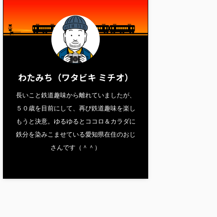
わたみち（ワタビキ ミチオ）
長いこと鉄道趣味から離れていましたが、
５０歳を目前にして、再び鉄道趣味を楽し
もうと決意。ゆるゆるとココロ＆カラダに
鉄分を染みこませている愛知県在住のおじ
さんです（＾＾）