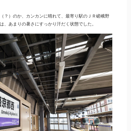
（？）のか、カンカンに晴れて、最寄り駅のＪＲ嵯峨野
は、あまりの暑さにすっかり汗だく状態でした。