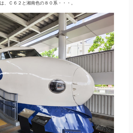
は、Ｃ６２と湘南色の８０系・・・。