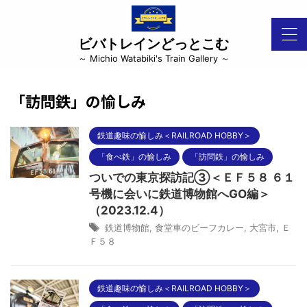
ビバトレインどっとこむ
～ Michio Watabiki's Train Gallery ～
「訪問鉄」の愉しみ
鉄道趣味の愉しみ＜RAILROAD HOBBY＞
「食べ鉄」の愉しみ
「訪問鉄」の愉しみ
ついでの東京探訪記③＜ＥＦ５８ ６１
号機に会いに鉄道博物館へGO編＞
（2023.12.4）
鉄道博物館
,
食堂車のビーフカレー
,
大宮市
,
Ｅ
Ｆ５８
鉄道趣味の愉しみ＜RAILROAD HOBBY＞