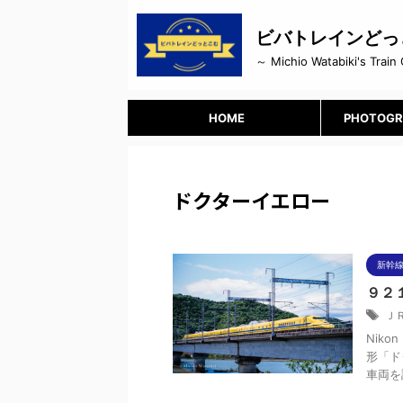
ビバトレインどっ
～ Michio Watabiki's Train 
HOME
PHOTOGR
ドクターイエロー
新幹線
９２
Ｊ
Niko
形「ド
車両を