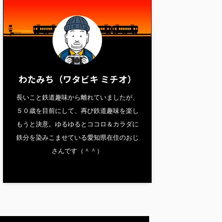
わたみち（ワタビキ ミチオ）
長いこと鉄道趣味から離れていましたが、
５０歳を目前にして、再び鉄道趣味を楽し
もうと決意。ゆるゆるとココロ＆カラダに
鉄分を染みこませている愛知県在住のおじ
さんです（＾＾）