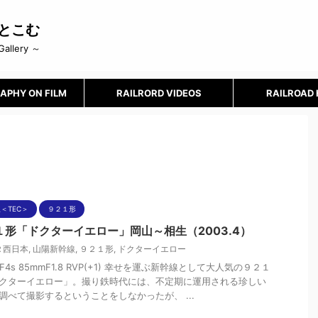
とこむ
Gallery ～
APHY ON FILM
RAILRORD VIDEOS
RAILROAD
＜TEC＞
９２１形
１形「ドクターイエロー」岡山～相生（2003.4）
Ｒ西日本
,
山陽新幹線
,
９２１形
,
ドクターイエロー
n F4s 85mmF1.8 RVP(+1) 幸せを運ぶ新幹線として大人気の９２１
クターイエロー」。撮り鉄時代には、不定期に運用される珍しい
調べて撮影するということをしなかったが、 ...