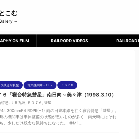
とこむ
Gallery ～
APHY ON FILM
RAILRORD VIDEOS
RAILROAD
ポジ鉄道写真館
電気機関車＜EL＞
ＥＤ７６
７６「寝台特急彗星」南日向～美々津（1998.3.10）
台特急
,
ＪＲ九州
,
ＥＤ７６
,
彗星
nF4s 300mmF4 RDPⅡ(+1) 雨の日豊本線を往く寝台特急「彗星」。
州の機関車は車体整備の状態が悪いものが多く、雨天時にはそれ
ち、少しだけ残念な気持ちになった。 ©Mi ...