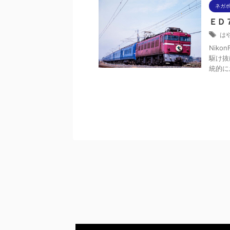
ネガ
ＥＤ
は
Niko
駆け抜
統的にお