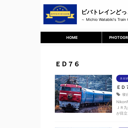
ビバトレインどっ
～ Michio Watabiki's Train 
HOME
PHOTOGR
ＥＤ７６
ネガ
ＥＤ
寝
Niko
ＪＲ九
が目立