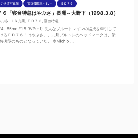
ポジ鉄道写真館
電気機関車＜EL＞
ＥＤ７６
７６「寝台特急はやぶさ」長洲～大野下（1998.3.8）
やぶさ
,
ＪＲ九州
,
ＥＤ７６
,
寝台特急
nF4s 85mmF1.8 RVP(+1) 長大なブルートレインの編成を牽引して
けるＥＤ７６「はやぶさ」。九州ブルトレのヘッドマークは、伝
椀型のものとなっていた。 ©Michio ...