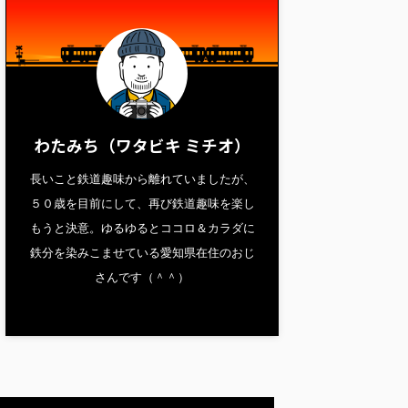
わたみち（ワタビキ ミチオ）
長いこと鉄道趣味から離れていましたが、
５０歳を目前にして、再び鉄道趣味を楽し
もうと決意。ゆるゆるとココロ＆カラダに
鉄分を染みこませている愛知県在住のおじ
さんです（＾＾）