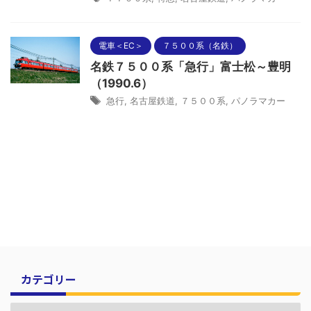
電車＜EC＞
７５００系（名鉄）
名鉄７５００系「急行」富士松～豊明
（1990.6）
急行
,
名古屋鉄道
,
７５００系
,
パノラマカー
カテゴリー