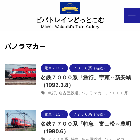
ビバトレインどっとこむ
～ Michio Watabiki's Train Gallery ～
パノラマカー
電車＜EC＞
７０００系（名鉄）
名鉄７０００系「急行」宇頭～新安城
（1992.3.8）
急行
,
名古屋鉄道
,
パノラマカー
,
７０００系
電車＜EC＞
７７００系（名鉄）
名鉄７７００系「特急」富士松～豊明
（1990.6）
７７００系
,
特急
,
名古屋鉄道
,
パノラマカー